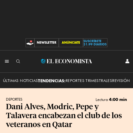
SUSCRÍBETE
NEWSLETTER
ANÚNCIATE
CONTRIBUCIONES
$1.99 DIARIOS
INI
El
SES
Economista
ÚLTIMAS NOTICIAS
TENDENCIAS:
REPORTES TRIMESTRALES
REVISIÓN 
4:00 min
DEPORTES
Lectura
Dani Alves, Modric, Pepe y
Talavera encabezan el club de los
veteranos en Qatar