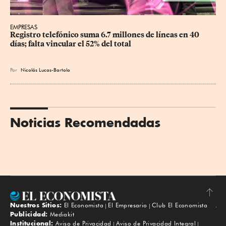
EMPRESAS
Registro telefónico suma 6.7 millones de líneas en 40 
días; falta vincular el 52% del total
Por
Nicolás Lucas-Bartolo
Noticias Recomendadas
Nuestros Sitios:
El Economista
El Empresario
Club El Economista
Subir
Publicidad:
Mediakit
Institucional:
Aviso de Privacidad
Aviso de Privacidad Integral