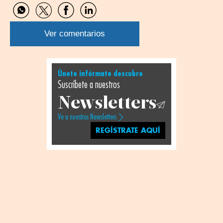
Compartir
Compartir
Compartir
Compartir
por
por
por
por
WhatsApp
Twitter
Facebook
Linkedin
Ver comentarios
Únete infórmate descubre
Suscríbete a nuestros
Newsletters
Ve a nuestros Newsletters
REGÍSTRATE AQUÍ