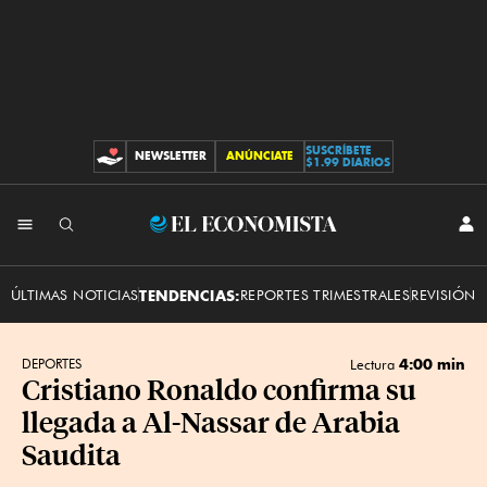
SUSCRÍBETE
NEWSLETTER
ANÚNCIATE
CONTRIBUCIONES
$1.99 DIARIOS
INI
El
SES
Economista
ÚLTIMAS NOTICIAS
TENDENCIAS:
REPORTES TRIMESTRALES
REVISIÓN 
4:00 min
DEPORTES
Lectura
Cristiano Ronaldo confirma su
llegada a Al-Nassar de Arabia
Saudita