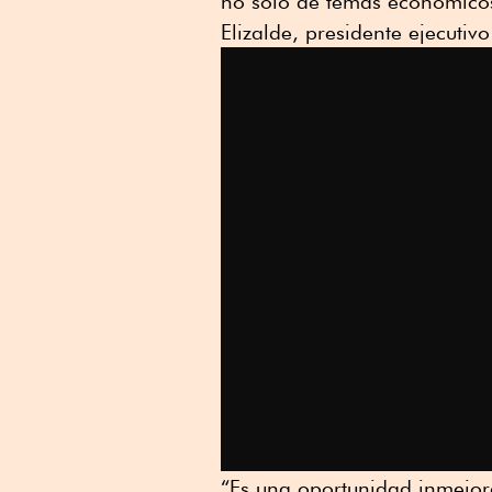
no sólo de temas económicos,
Elizalde, presidente ejecutiv
“Es una oportunidad inmejo