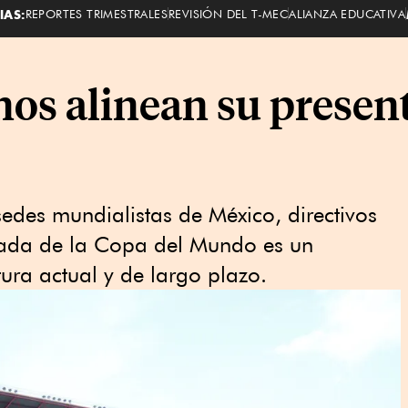
IAS:
REPORTES TRIMESTRALES
REVISIÓN DEL T-MEC
ALIANZA EDUCATIVA
os alinean su present
sedes mundialistas de México, directivos
egada de la Copa del Mundo es un
ura actual y de largo plazo.