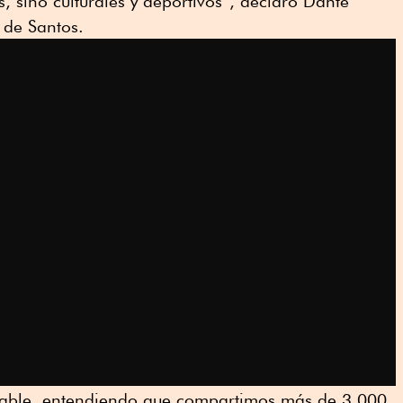
 sino culturales y deportivos”, declaró Dante
o de Santos.
rable, entendiendo que compartimos más de 3,000