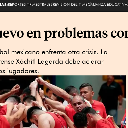
IAS:
REPORTES TRIMESTRALES
REVISIÓN DEL T-MEC
ALIANZA EDUCATIVA
evo en problemas co
ol mexicano enfrenta otra crisis. La
rense Xóchitl Lagarda debe aclarar
los jugadores.