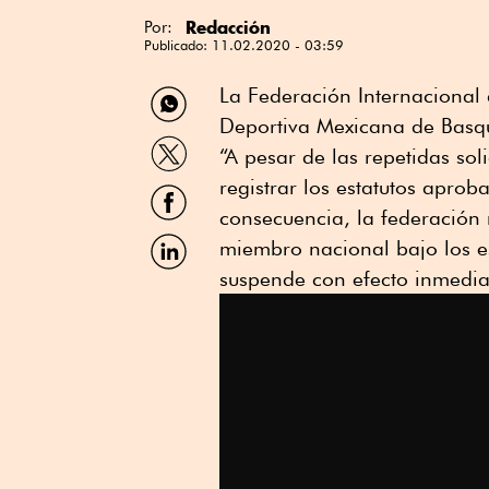
Redacción
Por:
Publicado:
11.02.2020 - 03:59
Compartir
La Federación Internacional 
por
Deportiva Mexicana de Basq
WhatsApp
Compartir
“A pesar de las repetidas so
por
Twitter
registrar los estatutos aprob
Compartir
por
consecuencia, la federación
Facebook
Compartir
miembro nacional bajo los es
por
suspende con efecto inmedia
Linkedin