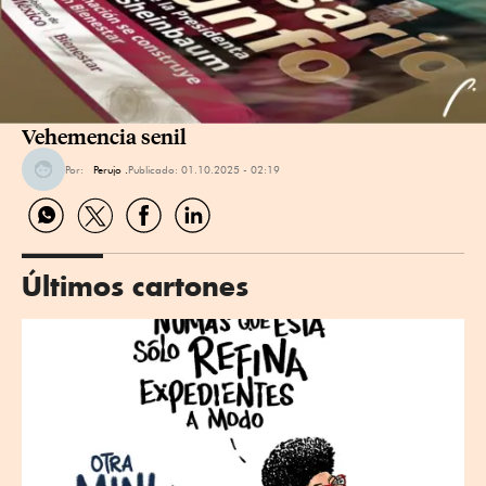
Vehemencia senil
Por:
Perujo .
Publicado:
01.10.2025 - 02:19
Compartir
Compartir
Compartir
Compartir
por
por
por
por
WhatsApp
Twitter
Facebook
Linkedin
Últimos cartones