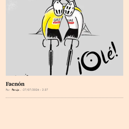
Faenón
Por
Perujo .
27/07/2026 - 2:37