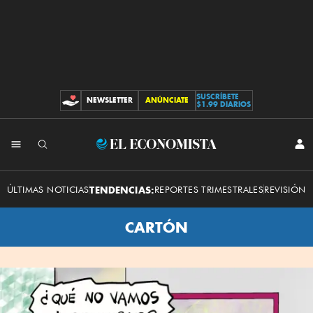
SUSCRÍBETE
NEWSLETTER
ANÚNCIATE
CONTRIBUCIONES
$1.99 DIARIOS
INI
El
SES
Economista
ÚLTIMAS NOTICIAS
TENDENCIAS:
REPORTES TRIMESTRALES
REVISIÓN 
CARTÓN