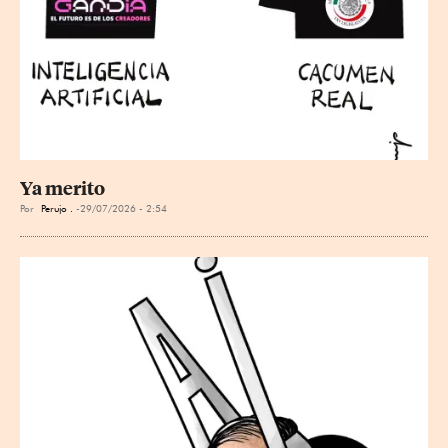
Ya merito
Por
Perujo .
29/07/2026 - 2:54