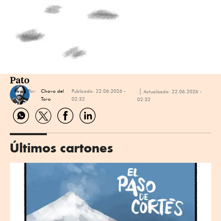
Pato
Por:
Chavo del
Publicado:
22.06.2026 -
Actualizado:
22.06.2026 -
Toro
02:32
02:32
Compartir
Compartir
Compartir
Compartir
por
por
por
por
WhatsApp
Twitter
Facebook
Linkedin
Últimos cartones