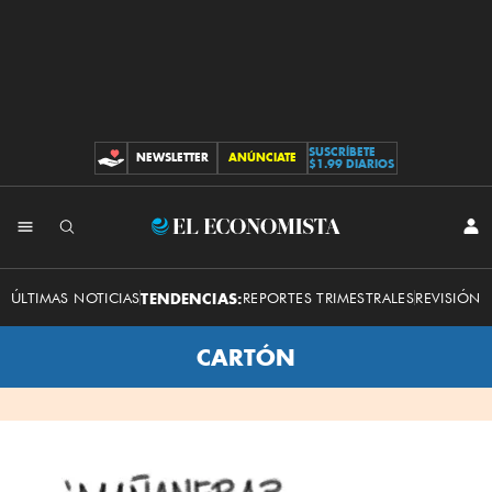
SUSCRÍBETE
NEWSLETTER
ANÚNCIATE
CONTRIBUCIONES
$1.99 DIARIOS
INI
El
SES
Economista
ÚLTIMAS NOTICIAS
TENDENCIAS:
REPORTES TRIMESTRALES
REVISIÓN 
CARTÓN