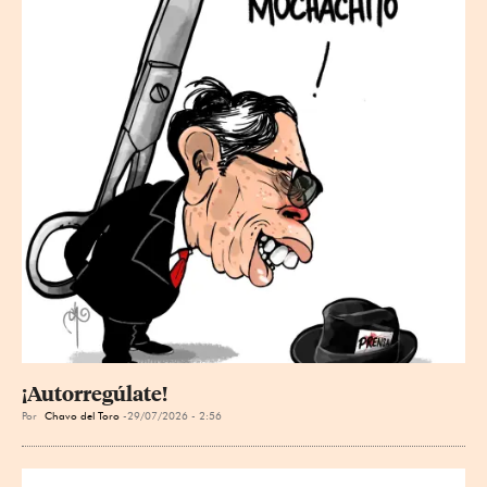
¡Autorregúlate!
Por
Chavo del Toro
29/07/2026 - 2:56