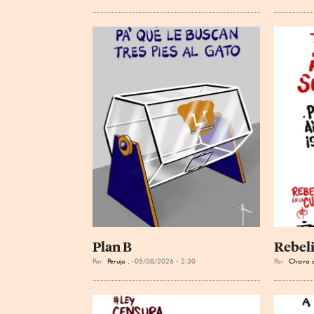
Plan B
Rebeli
Por
Perujo .
05/08/2026 - 2:30
Por
Chavo d