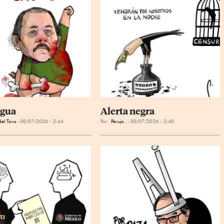
agua
Alerta negra
el Toro
30/07/2026 - 2:44
Por
Perujo .
30/07/2026 - 2:40