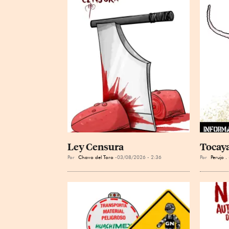
Ley Censura
Tocay
Por
Chavo del Toro
03/08/2026 - 2:36
Por
Perujo .