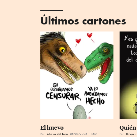
Últimos cartones
El huevo
Quién 
Por
Chavo del Toro
06/08/2026 - 1:50
Por
Perujo .