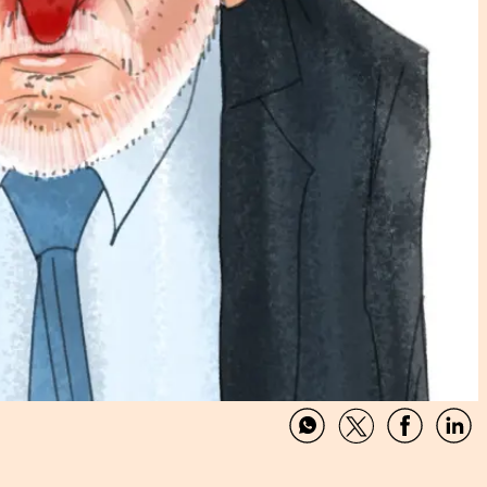
Compartir
Compartir
Comparti
Com
por
por
por
por
WhatsApp
Twitter
Facebook
Link