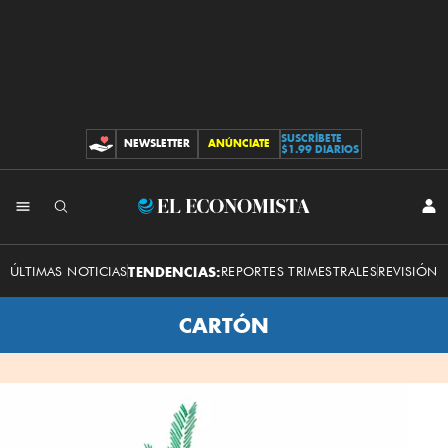
SUSCRÍBETE
NEWSLETTER
ANÚNCIATE
CONTRIBUCIONES
$1.99 DIARIOS
INI
El
SES
Economista
ÚLTIMAS NOTICIAS
TENDENCIAS:
REPORTES TRIMESTRALES
REVISIÓN 
CARTÓN