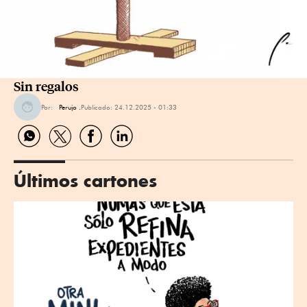
Sin regalos
Por:
Perujo .
Publicado:
24.12.2025 - 01:33
Compartir
Compartir
Compartir
Compartir
por
por
por
por
WhatsApp
Twitter
Facebook
Linkedin
Últimos cartones