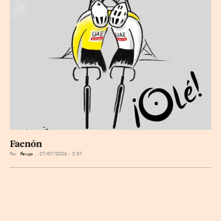
Faenón
Por
Perujo .
27/07/2026 - 2:37