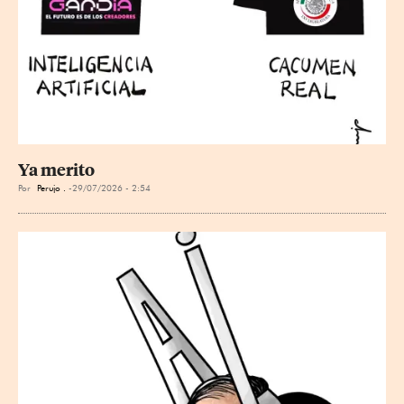
Ya merito
Por
Perujo .
29/07/2026 - 2:54