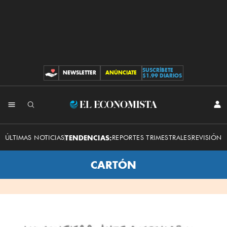
SUSCRÍBETE
NEWSLETTER
ANÚNCIATE
CONTRIBUCIONES
$1.99 DIARIOS
INI
El
SES
Economista
ÚLTIMAS NOTICIAS
TENDENCIAS:
REPORTES TRIMESTRALES
REVISIÓN 
CARTÓN