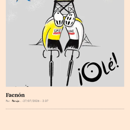
Faenón
Por
Perujo .
27/07/2026 - 2:37