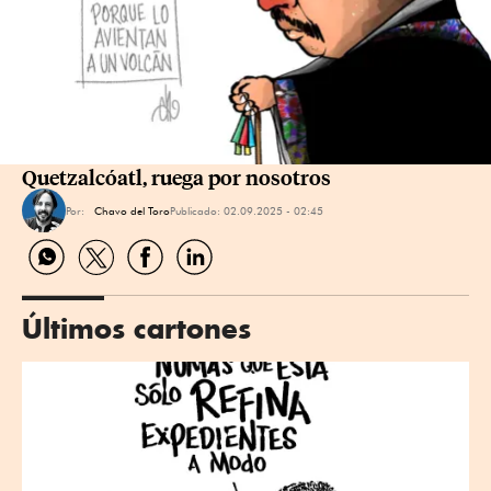
Quetzalcóatl, ruega por nosotros
Por:
Chavo del Toro
Publicado:
02.09.2025 - 02:45
Compartir
Compartir
Compartir
Compartir
por
por
por
por
WhatsApp
Twitter
Facebook
Linkedin
Últimos cartones