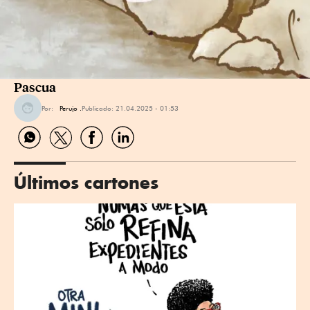
Pascua
Por:
Perujo .
Publicado:
21.04.2025 - 01:53
Compartir
Compartir
Compartir
Compartir
por
por
por
por
WhatsApp
Twitter
Facebook
Linkedin
Últimos cartones