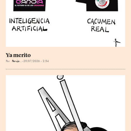
Ya merito
Por
Perujo .
29/07/2026 - 2:54