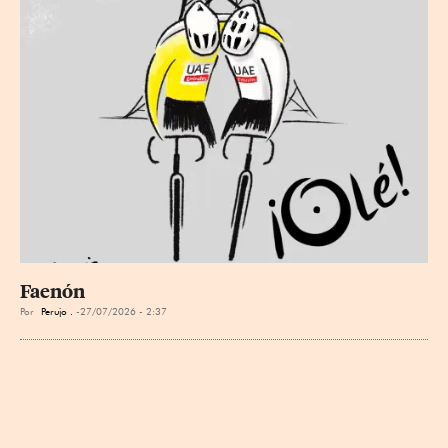
Faenón
Por
Perujo .
27/07/2026 - 2:37