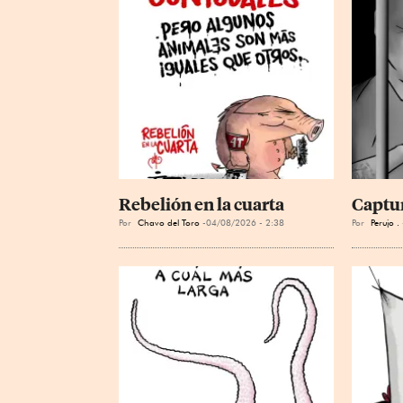
Rebelión en la cuarta
Captu
Por
Chavo del Toro
04/08/2026 - 2:38
Por
Perujo .