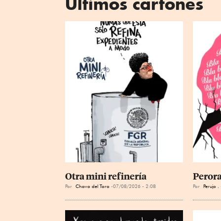
Últimos cartones
Otra mini refinería
Perora
Por
Chavo del Toro
07/08/2026 - 2:08
Por
Perujo .