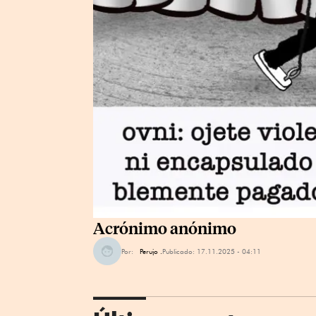
Acrónimo anónimo
Por:
Perujo .
Publicado:
17.11.2025 - 04:11