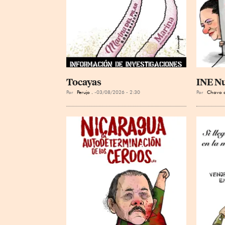
Tocayas
INE N
Por
Perujo .
03/08/2026 - 2:30
Por
Chavo d