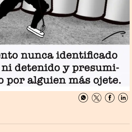
Compartir
Compartir
Comparti
Com
por
por
por
por
WhatsApp
Twitter
Facebook
Link