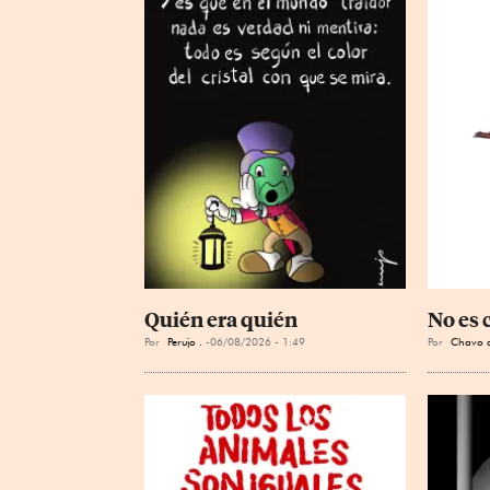
Quién era quién
No es 
Por
Perujo .
06/08/2026 - 1:49
Por
Chavo d