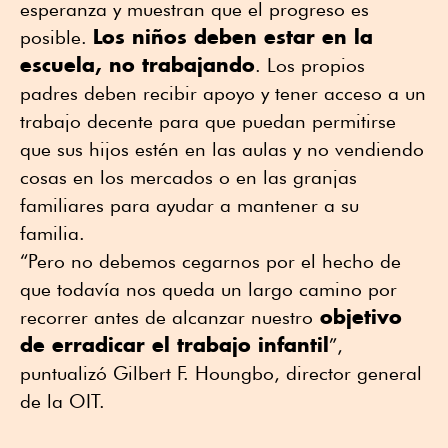
esperanza y muestran que el progreso es
Los niños deben estar en la
posible.
escuela, no trabajando
. Los propios
padres deben recibir apoyo y tener acceso a un
trabajo decente para que puedan permitirse
que sus hijos estén en las aulas y no vendiendo
cosas en los mercados o en las granjas
familiares para ayudar a mantener a su
familia.
“Pero no debemos cegarnos por el hecho de
que todavía nos queda un largo camino por
objetivo
recorrer antes de alcanzar nuestro
de erradicar el trabajo infantil
”,
puntualizó Gilbert F. Houngbo, director general
de la OIT.