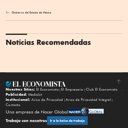
Por
Gobierno del Estado de México
Noticias Recomendadas
Nuestros Sitios:
El Economista
El Empresario
Club El Economista
Subir
Publicidad:
Mediakit
Institucional:
Aviso de Privacidad
Aviso de Privacidad Integral
Contacto
Una empresa de Nacer Global
Trabaja con nosotros
Ir a la bolsa de trabajo