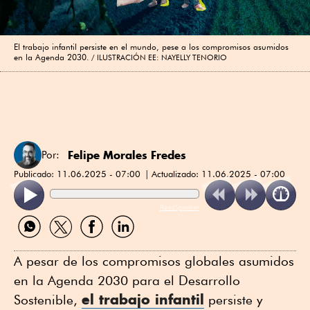
El trabajo infantil persiste en el mundo, pese a los compromisos asumidos
en la Agenda 2030.
ILUSTRACIÓN EE: NAYELLY TENORIO
Felipe Morales Fredes
Por:
Publicado:
11.06.2025 - 07:00
Actualizado:
11.06.2025 - 07:00
ReadSpeaker
Compartir
Compartir
Compartir
Compartir
por
por
por
por
WhatsApp
Twitter
Facebook
Linkedin
A pesar de los compromisos globales asumidos
en la Agenda 2030 para el Desarrollo
el trabajo infantil
Sostenible,
persiste y