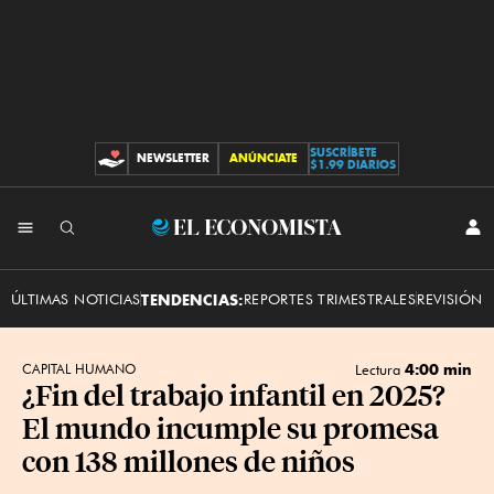
SUSCRÍBETE
NEWSLETTER
ANÚNCIATE
CONTRIBUCIONES
$1.99 DIARIOS
INI
El
SES
Economista
ÚLTIMAS NOTICIAS
TENDENCIAS:
REPORTES TRIMESTRALES
REVISIÓN 
4:00 min
CAPITAL HUMANO
Lectura
¿Fin del trabajo infantil en 2025?
El mundo incumple su promesa
con 138 millones de niños