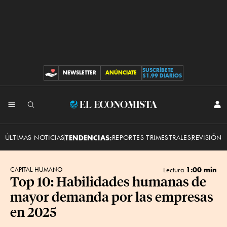
SUSCRÍBETE
NEWSLETTER
ANÚNCIATE
CONTRIBUCIONES
$1.99 DIARIOS
INI
El
SES
Economista
ÚLTIMAS NOTICIAS
TENDENCIAS:
REPORTES TRIMESTRALES
REVISIÓN 
1:00 min
CAPITAL HUMANO
Lectura
Top 10: Habilidades humanas de
mayor demanda por las empresas
en 2025