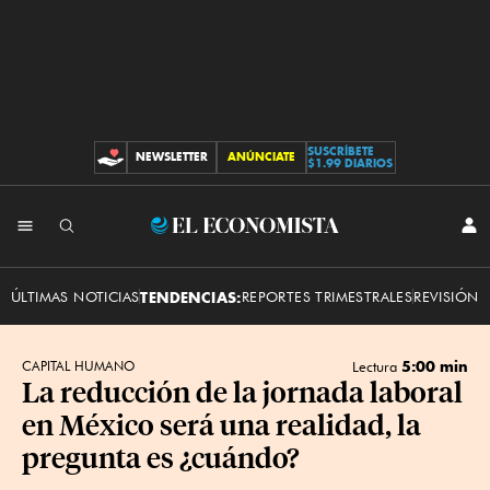
SUSCRÍBETE
NEWSLETTER
ANÚNCIATE
CONTRIBUCIONES
$1.99 DIARIOS
INI
El
SES
Economista
ÚLTIMAS NOTICIAS
TENDENCIAS:
REPORTES TRIMESTRALES
REVISIÓN 
5:00 min
CAPITAL HUMANO
Lectura
La reducción de la jornada laboral
en México será una realidad, la
pregunta es ¿cuándo?