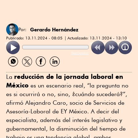
Gerardo Hernández
Por:
Publicado:
13.11.2024 - 08:05
Actualizado:
13.11.2024 - 13:10
ReadSpeaker
Compartir
Compartir
Compartir
Compartir
por
por
por
por
WhatsApp
Twitter
Facebook
Linkedin
reducción de la jornada laboral en
La
México
es un escenario real, “la pregunta no
es si ocurrirá o no, sino, ¿cuándo sucederá?”,
afirmó Alejandro Caro, socio de Servicios de
Asesoría-Laboral de EY México. A decir del
especialista, además del interés legislativo y
gubernamental, la disminución del tiempo de
trabajo es una tendencia global, ambos