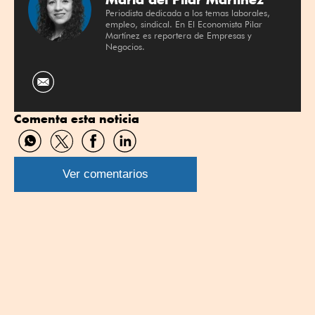
Periodista dedicada a los temas laborales,
empleo, sindical. En El Economista Pilar
Martínez es reportera de Empresas y
Negocios.
Comenta esta noticia
Compartir
Compartir
Compartir
Compartir
por
por
por
por
WhatsApp
Twitter
Facebook
Linkedin
Ver comentarios