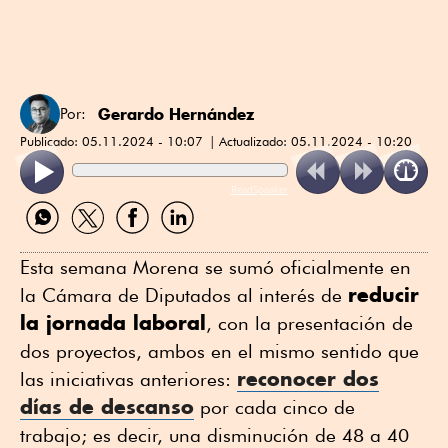
Gerardo Hernández
Por:
Publicado:
05.11.2024 - 10:07
Actualizado:
05.11.2024 - 10:20
ReadSpeaker
Compartir
Compartir
Compartir
Compartir
por
por
por
por
WhatsApp
Twitter
Facebook
Linkedin
Esta semana Morena se sumó oficialmente en
reducir
la Cámara de Diputados al interés de
la jornada laboral
, con la presentación de
dos proyectos, ambos en el mismo sentido que
reconocer dos
las iniciativas anteriores:
días de descanso
por cada cinco de
trabajo; es decir, una disminución de 48 a 40