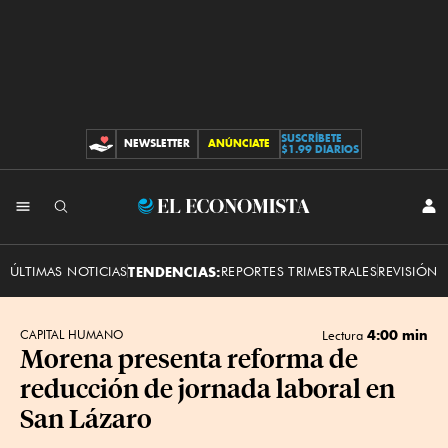
SUSCRÍBETE
NEWSLETTER
ANÚNCIATE
CONTRIBUCIONES
$1.99 DIARIOS
INI
El
SES
Economista
ÚLTIMAS NOTICIAS
TENDENCIAS:
REPORTES TRIMESTRALES
REVISIÓN 
4:00 min
CAPITAL HUMANO
Lectura
Morena presenta reforma de
reducción de jornada laboral en
San Lázaro