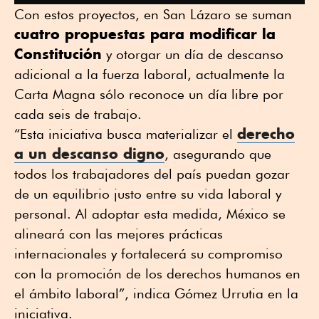
Con estos proyectos, en San Lázaro se suman
cuatro propuestas para modificar la
Constitución
y otorgar un día de descanso
adicional a la fuerza laboral, actualmente la
Carta Magna sólo reconoce un día libre por
cada seis de trabajo.
derecho
“Esta iniciativa busca materializar el
a un descanso digno
, asegurando que
todos los trabajadores del país puedan gozar
de un equilibrio justo entre su vida laboral y
personal. Al adoptar esta medida, México se
alineará con las mejores prácticas
internacionales y fortalecerá su compromiso
con la promoción de los derechos humanos en
el ámbito laboral”, indica Gómez Urrutia en la
iniciativa.