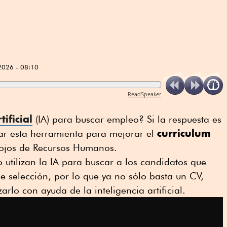
2026 - 08:10
ReadSpeaker
tificial
(IA) para buscar empleo? Si la respuesta es
curriculum
r esta herramienta para mejorar el
s ojos de Recursos Humanos.
o utilizan la IA para buscar a los candidatos que
e selección, por lo que ya no sólo basta un CV,
arlo con ayuda de la inteligencia artificial.