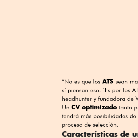
ATS
“No es que los
sean mal
sí piensan eso. ‘Es por los 
headhunter y fundadora de W
CV optimizado
Un
tanto p
tendrá más posibilidades de p
proceso de selección.
Características de u