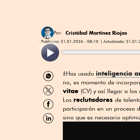
Cristóbal Martínez Riojas
Por:
Publicado:
21.01.2026 - 08:10
Actualizado:
21.01.
Compartir
inteligencia ar
¿Has usado
por
no, es momento de incorpora
WhatsApp
Compartir
vitae
(CV) y así llegar a lo
por
reclutadores
Twitter
Los
de talent
Compartir
por
participarán en un proceso d
Facebook
Compartir
sino que es necesario optimiz
por
Linkedin