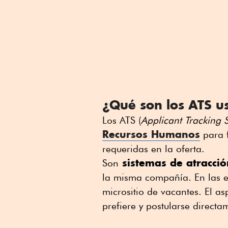
¿Qué son los ATS us
Los ATS (
Applicant Tracking 
Recursos Humanos
para f
requeridas en la oferta.
sistemas de atracció
Son
la misma compañía. En las e
micrositio de vacantes. El as
prefiere y postularse direct