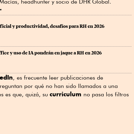
 Macías, headhunter y socio de DHR Global.
r
ificial y productividad, desafíos para RH en 2026
fice y uso de IA pondrán en jaque a RH en 2026
kedIn
,
es frecuente leer publicaciones de
reguntan por qué no han sido llamados a una
curriculum
es es que, quizá, su
no pasa los filtros