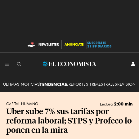
SUSCRÍBETE
NEWSLETTER
ANÚNCIATE
CONTRIBUCIONES
$1.99 DIARIOS
INI
El
SES
Economista
ÚLTIMAS NOTICIAS
TENDENCIAS:
REPORTES TRIMESTRALES
REVISIÓN 
2:00 min
CAPITAL HUMANO
Lectura
Uber sube 7% sus tarifas por
reforma laboral; STPS y Profeco lo
ponen en la mira