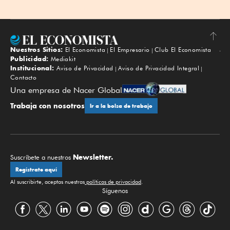
Nuestros Sitios:
El Economista
El Empresario
Club El Economista
Subir
Publicidad:
Mediakit
Institucional:
Aviso de Privacidad
Aviso de Privacidad Integral
Contacto
Una empresa de Nacer Global
Trabaja con nosotros
Ir a la bolsa de trabajo
Newsletter.
Suscríbete a nuestros
Regístrate aquí
Al suscribirte, aceptas nuestras
políticas de privacidad
.
Síguenos