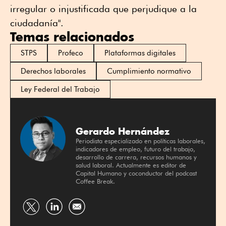
irregular o injustificada que perjudique a la
ciudadanía".
Temas relacionados
STPS
Profeco
Plataformas digitales
Derechos laborales
Cumplimiento normativo
Ley Federal del Trabajo
Gerardo Hernández
Periodista especializado en políticas laborales,
indicadores de empleo, futuro del trabajo,
desarrollo de carrera, recursos humanos y
salud laboral. Actualmente es editor de
Capital Humano y coconductor del podcast
Coffee Break.
Compartir
Compartir
por
por