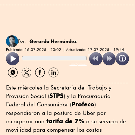
Gerardo Hernández
Por:
Publicado:
16.07.2025 - 20:02
Actualizado:
17.07.2025 - 19:44
ReadSpeaker
Compartir
Compartir
Compartir
Compartir
por
por
por
por
WhatsApp
Twitter
Facebook
Linkedin
Este miércoles la Secretaría del Trabajo y
STPS
Previsión Social (
) y la Procuraduría
Profeco
Federal del Consumidor (
)
respondieron a la postura de Uber por
tarifa de 7%
incorporar una
a su servicio de
movilidad para compensar los costos