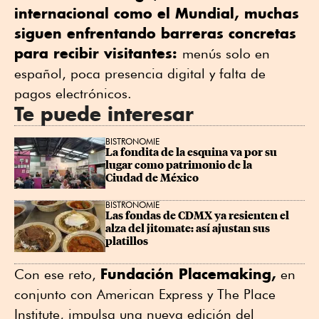
internacional como el Mundial, muchas
siguen enfrentando barreras concretas
para recibir visitantes:
menús solo en
español, poca presencia digital y falta de
pagos electrónicos.
Te puede interesar
BISTRONOMIE
La fondita de la esquina va por su 
lugar como patrimonio de la 
Ciudad de México
BISTRONOMIE
Las fondas de CDMX ya resienten el 
alza del jitomate: así ajustan sus 
platillos
Fundación Placemaking,
Con ese reto,
en
conjunto con American Express y The Place
Institute, impulsa una nueva edición del