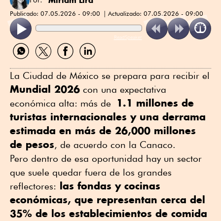
Publicado:
07.05.2026 - 09:00
Actualizado:
07.05.2026 - 09:00
ReadSpeaker
Compartir
Compartir
Compartir
Compartir
por
por
por
por
WhatsApp
Twitter
Facebook
Linkedin
La Ciudad de México se prepara para recibir el
Mundial 2026
con una expectativa
1.1 millones de
económica alta: más de
turistas internacionales y una derrama
estimada en más de 26,000 millones
de pesos
, de acuerdo con la Canaco.
Pero dentro de esa oportunidad hay un sector
que suele quedar fuera de los grandes
las fondas y cocinas
reflectores:
económicas, que representan cerca del
35% de los establecimientos de comida