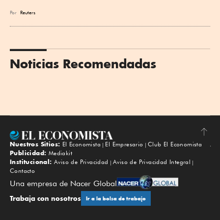
Por
Reuters
Noticias Recomendadas
Nuestros Sitios:
El Economista
El Empresario
Club El Economista
Subir
Publicidad:
Mediakit
Institucional:
Aviso de Privacidad
Aviso de Privacidad Integral
Contacto
Una empresa de Nacer Global
Trabaja con nosotros
Ir a la bolsa de trabajo