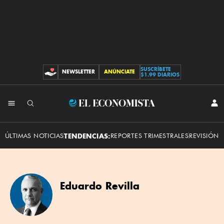
SUSCRÍBETE
NEWSLETTER
ANÚNCIATE
CONTRIBUCIONES
$1.99 DIARIOS
El
INI
SES
Economista
ÚLTIMAS NOTICIAS
TENDENCIAS:
REPORTES TRIMESTRALES
REVISIÓN 
Eduardo Revilla