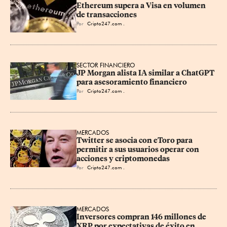
Ethereum supera a Visa en volumen 
de transacciones
Por
Cripto247.com .
SECTOR FINANCIERO
JP Morgan alista IA similar a ChatGPT 
para asesoramiento financiero
Por
Cripto247.com .
MERCADOS
Twitter se asocia con eToro para 
permitir a sus usuarios operar con 
acciones y criptomonedas
Por
Cripto247.com .
MERCADOS
Inversores compran 146 millones de 
XRP por expectativas de éxito en 