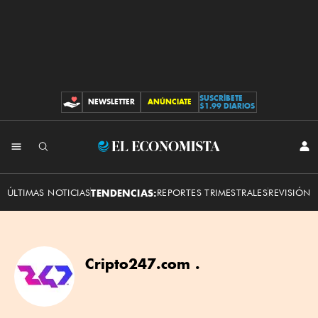
SUSCRÍBETE
NEWSLETTER
ANÚNCIATE
CONTRIBUCIONES
$1.99 DIARIOS
El
INI
SES
Economista
ÚLTIMAS NOTICIAS
TENDENCIAS:
REPORTES TRIMESTRALES
REVISIÓN 
Cripto247.com .