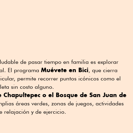
dable de pasar tiempo en familia es explorar
Muévete en Bici
tal. El programa
, que cierra
hicular, permite recorrer puntos icónicos como el
leta sin costo alguno.
 Chapultepec o el Bosque de San Juan de
lias áreas verdes, zonas de juegos, actividades
e relajación y de ejercicio.