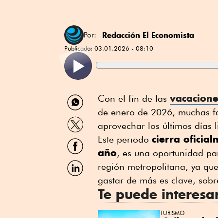
Redacción El Economista
Por:
Publicado:
03.01.2026 - 08:10
Compartir
vacacione
Con el fin de las
por
de enero de 2026, muchas fam
WhatsApp
Compartir
aprovechar los últimos días 
por
cierra oficia
Twitter
Este periodo
Compartir
por
año
, es una oportunidad par
Facebook
Compartir
región metropolitana, ya que
por
gastar de más es clave, sobr
Linkedin
Te puede interesa
TURISMO