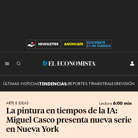
SUSCRÍBETE
NEWSLETTER
ANÚNCIATE
CONTRIBUCIONES
$1.99 DIARIOS
INI
El
SES
Economista
ÚLTIMAS NOTICIAS
TENDENCIAS:
REPORTES TRIMESTRALES
REVISIÓN 
6:00 min
ARTE E IDEAS
Lectura
La pintura en tiempos de la IA:
Miguel Casco presenta nueva serie
en Nueva York