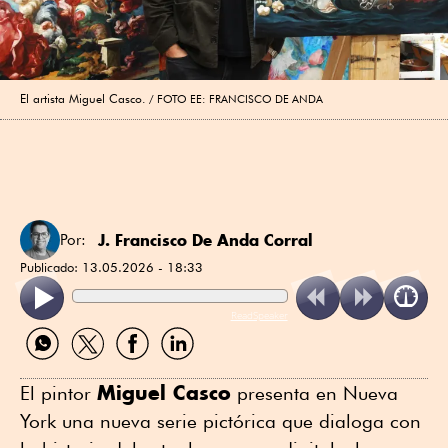
El artista Miguel Casco.
FOTO EE: FRANCISCO DE ANDA
J. Francisco De Anda Corral
Por:
Publicado:
13.05.2026 - 18:33
ReadSpeaker
Compartir
Compartir
Compartir
Compartir
por
por
por
por
WhatsApp
Twitter
Facebook
Linkedin
Miguel Casco
El pintor
presenta en Nueva
York una nueva serie pictórica que dialoga con