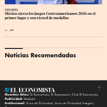
DEPORTES
México cierra los juegos Centroamericanos 2026 en el 
primer lugar y con récord de medallas
Por
AFP
Noticias Recomendadas
Nuestros Sitios:
El Economista
El Empresario
Club El Economista
Subir
Publicidad:
Mediakit
Institucional:
Aviso de Privacidad
Aviso de Privacidad Integral