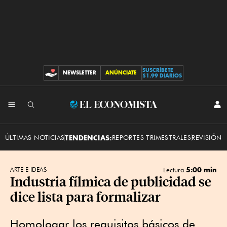
SUSCRÍBETE
NEWSLETTER
ANÚNCIATE
CONTRIBUCIONES
$1.99 DIARIOS
INI
El
SES
Economista
ÚLTIMAS NOTICIAS
TENDENCIAS:
REPORTES TRIMESTRALES
REVISIÓN 
5:00 min
ARTE E IDEAS
Lectura
Industria fílmica de publicidad se
dice lista para formalizar
Homologar los requisitos básicos de