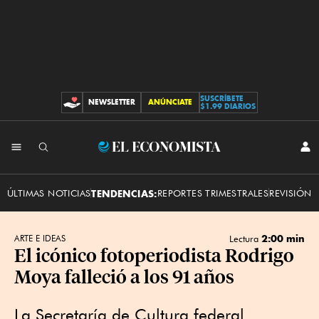
SUSCRÍBETE
NEWSLETTER
ANÚNCIATE
CONTRIBUCIONES
$1.99 DIARIOS
INI
El
SES
Economista
ÚLTIMAS NOTICIAS
TENDENCIAS:
REPORTES TRIMESTRALES
REVISIÓN 
2:00 min
ARTE E IDEAS
Lectura
El icónico fotoperiodista Rodrigo
Moya falleció a los 91 años
La Secretaría de Cultura federal