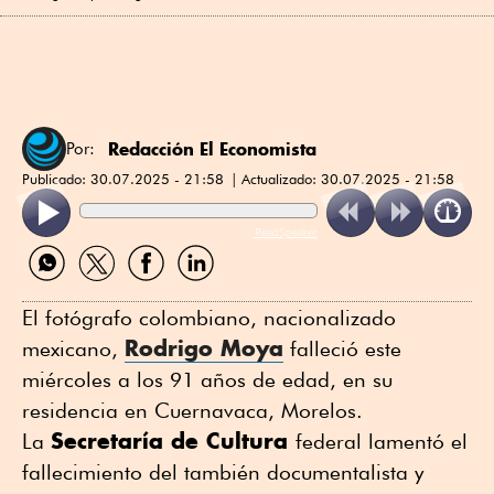
Redacción El Economista
Por:
Publicado:
30.07.2025 - 21:58
Actualizado:
30.07.2025 - 21:58
ReadSpeaker
Compartir
Compartir
Compartir
Compartir
por
por
por
por
WhatsApp
Twitter
Facebook
Linkedin
El fotógrafo colombiano, nacionalizado
Rodrigo Moya
mexicano,
falleció este
miércoles a los 91 años de edad, en su
residencia en Cuernavaca, Morelos.
Secretaría de Cultura
La
federal lamentó el
fallecimiento del también documentalista y