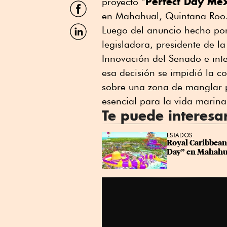
Perfect Day Mé
Twitter
proyecto “
Compartir
por
en Mahahual, Quintana Roo
Facebook
Compartir
Luego del anuncio hecho por 
por
legisladora, presidente de 
Linkedin
Innovación del Senado e int
esa decisión se impidió la c
sobre una zona de manglar p
esencial para la vida marina
Te puede interesa
ESTADOS
Royal Caribbean 
Day” en Mahahu