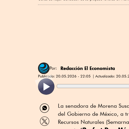
Redacción El Economista
Por:
Publicado:
20.05.2026 - 22:05
Actualizado:
20.05.
Compartir
La senadora de Morena Susan
por
del Gobierno de México, a t
WhatsApp
Compartir
Recursos Naturales (Semarnat)
por