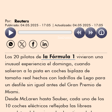
Reuters
Por:
Publicado:
04.05.2025 - 17:05
Actualizado:
04.05.2025 - 17:05
ReadSpeaker
Compartir
Compartir
Compartir
Compartir
por
por
por
por
WhatsApp
Twitter
Facebook
Linkedin
la Fórmula 1
Los 20 pilotos de
vivieron una
inusual experiencia el domingo, cuando
salieron a la pista en coches biplaza de
tamaño real hechos con ladrillos de Lego para
un desfile sin igual antes del Gran Premio de
Miami.
Desde McLaren hasta Sauber, cada uno de los
10 coches eléctricos reflejaba las libreas