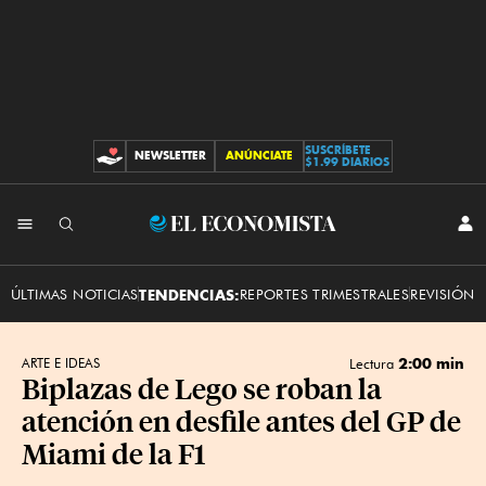
SUSCRÍBETE
NEWSLETTER
ANÚNCIATE
CONTRIBUCIONES
$1.99 DIARIOS
INI
El
SES
Economista
ÚLTIMAS NOTICIAS
TENDENCIAS:
REPORTES TRIMESTRALES
REVISIÓN 
2:00 min
ARTE E IDEAS
Lectura
Biplazas de Lego se roban la
atención en desfile antes del GP de
Miami de la F1