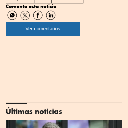
Comenta esta noticia
Compartir
Compartir
Compartir
Compartir
por
por
por
por
WhatsApp
Twitter
Facebook
Linkedin
Ver comentarios
Últimas noticias