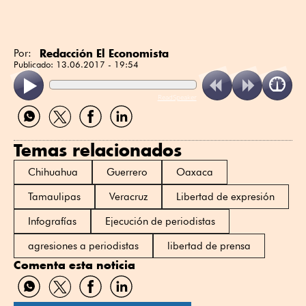
Redacción El Economista
Por:
Publicado:
13.06.2017 - 19:54
ReadSpeaker
Compartir
Compartir
Compartir
Compartir
por
por
por
por
WhatsApp
Twitter
Facebook
Linkedin
Temas relacionados
Chihuahua
Guerrero
Oaxaca
Tamaulipas
Veracruz
Libertad de expresión
Infografías
Ejecución de periodistas
agresiones a periodistas
libertad de prensa
Comenta esta noticia
Compartir
Compartir
Compartir
Compartir
por
por
por
por