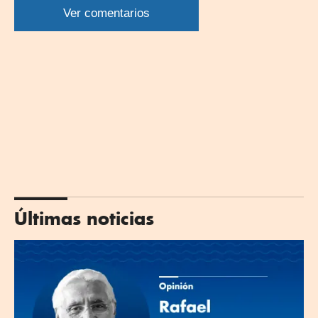
WhatsApp
Twitter
Facebook
Linkedin
Ver comentarios
Últimas noticias