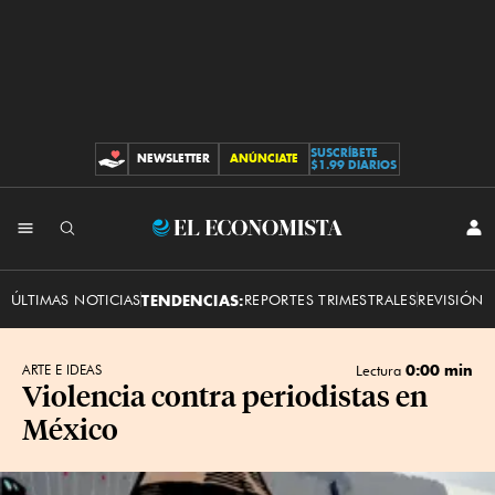
SUSCRÍBETE
NEWSLETTER
ANÚNCIATE
CONTRIBUCIONES
$1.99 DIARIOS
INI
El
SES
Economista
ÚLTIMAS NOTICIAS
TENDENCIAS:
REPORTES TRIMESTRALES
REVISIÓN 
0:00 min
ARTE E IDEAS
Lectura
Violencia contra periodistas en
México