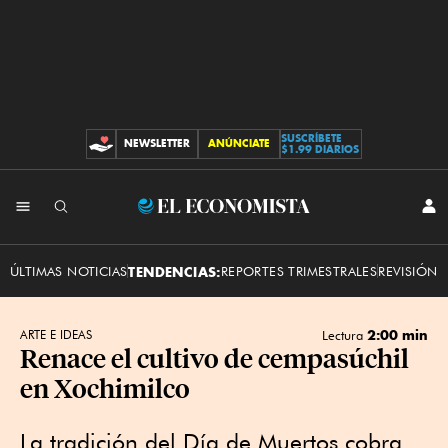
SUSCRÍBETE
NEWSLETTER
ANÚNCIATE
CONTRIBUCIONES
$1.99 DIARIOS
INI
El
SES
Economista
ÚLTIMAS NOTICIAS
TENDENCIAS:
REPORTES TRIMESTRALES
REVISIÓN 
2:00 min
ARTE E IDEAS
Lectura
Renace el cultivo de cempasúchil
en Xochimilco
La tradición del Día de Muertos cobra