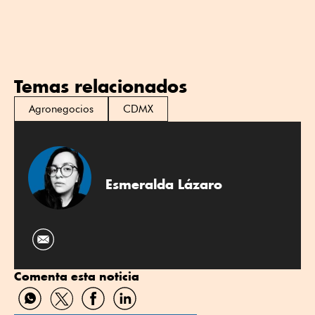
Temas relacionados
Agronegocios
CDMX
Esmeralda Lázaro
Comenta esta noticia
Compartir
Compartir
Compartir
Compartir