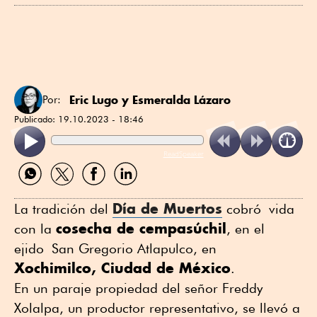
Eric Lugo y
Esmeralda Lázaro
Por:
Publicado:
19.10.2023 - 18:46
ReadSpeaker
Compartir
Compartir
Compartir
Compartir
por
por
por
por
WhatsApp
Twitter
Facebook
Linkedin
Día de Muertos
La tradición del
cobró vida
cosecha de cempasúchil
con la
, en el
ejido San Gregorio Atlapulco, en
Xochimilco, Ciudad de México
.
En un paraje propiedad del señor Freddy
Xolalpa, un productor representativo, se llevó a