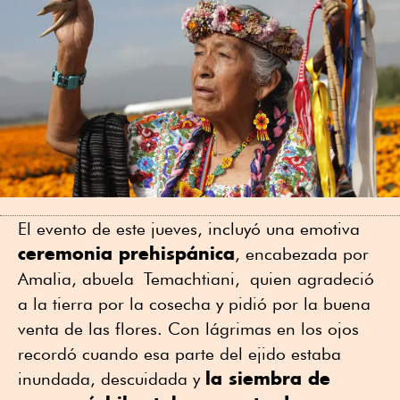
El evento de este jueves, incluyó una emotiva
ceremonia prehispánica
, encabezada por
Amalia, abuela Temachtiani, quien agradeció
a la tierra por la cosecha y pidió por la buena
venta de las flores. Con lágrimas en los ojos
recordó cuando esa parte del ejido estaba
la siembra de
inundada, descuidada y