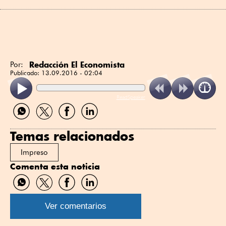
Redacción El Economista
Por:
Publicado:
13.09.2016 - 02:04
ReadSpeaker
Compartir
Compartir
Compartir
Compartir
por
por
por
por
WhatsApp
Twitter
Facebook
Linkedin
Temas relacionados
Impreso
Comenta esta noticia
Compartir
Compartir
Compartir
Compartir
por
por
por
por
WhatsApp
Twitter
Facebook
Linkedin
Ver comentarios