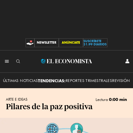
SUSCRÍBETE
NEWSLETTER
ANÚNCIATE
CONTRIBUCIONES
$1.99 DIARIOS
INI
El
SES
Economista
ÚLTIMAS NOTICIAS
TENDENCIAS:
REPORTES TRIMESTRALES
REVISIÓN 
0:00 min
ARTE E IDEAS
Lectura
Pilares de la paz positiva