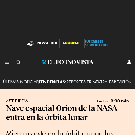
SUSCRÍBETE
NEWSLETTER
ANÚNCIATE
CONTRIBUCIONES
$1.99 DIARIOS
INI
El
SES
Economista
ÚLTIMAS NOTICIAS
TENDENCIAS:
REPORTES TRIMESTRALES
REVISIÓN 
2:00 min
ARTE E IDEAS
Lectura
Nave espacial Orion de la NASA
entra en la órbita lunar
Mientras esté en la órbita lunar, los