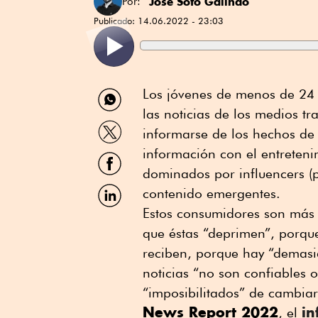
José Soto Galindo
Por:
Publicado:
14.06.2022 - 23:03
Compartir
Los jóvenes de menos de 24 a
por
las noticias de los medios tr
WhatsApp
Compartir
informarse de los hechos de
por
Twitter
información con el entreten
Compartir
por
dominados por influencers (p
Facebook
Compartir
contenido emergentes.
por
Estos consumidores son más s
Linkedin
que éstas “deprimen”, porque
reciben, porque hay “demasia
noticias “no son confiables 
“imposibilitados” de cambiar
News Report 2022
in
, el