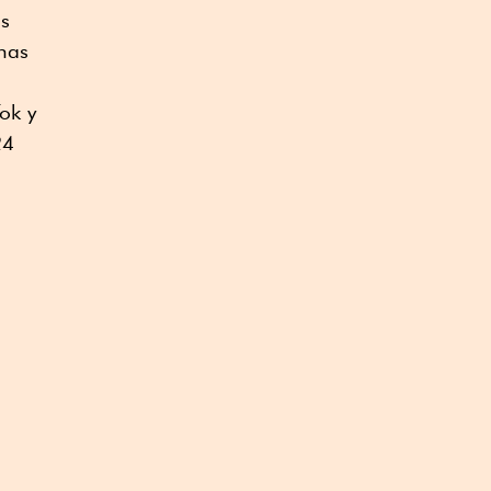
os
nas
ok y
24