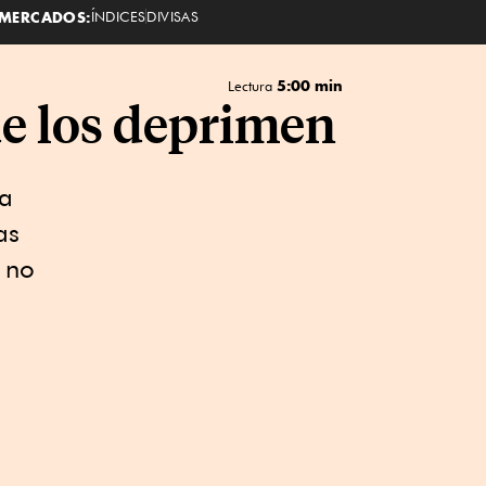
MERCADOS:
ÍNDICES
DIVISAS
5:00 min
Lectura
ue los deprimen
la
as
 no