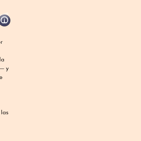
or
la
o— y
e
 las