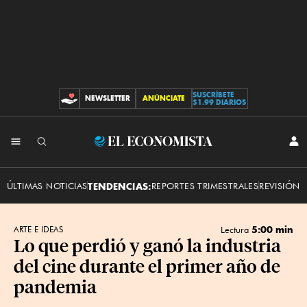
SUSCRÍBETE
NEWSLETTER
ANÚNCIATE
CONTRIBUCIONES
$1.99 DIARIOS
INI
El
SES
Economista
ÚLTIMAS NOTICIAS
TENDENCIAS:
REPORTES TRIMESTRALES
REVISIÓN 
5:00 min
ARTE E IDEAS
Lectura
Lo que perdió y ganó la industria
del cine durante el primer año de
pandemia