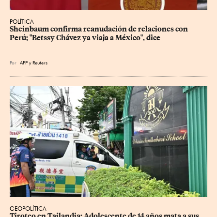
POLÍTICA
Sheinbaum confirma reanudación de relaciones con 
Perú; "Betssy Chávez ya viaja a México", dice
Por
AFP
y
Reuters
GEOPOLÍTICA
Tiroteo en Tailandia: Adolescente de 14 años mata a sus 