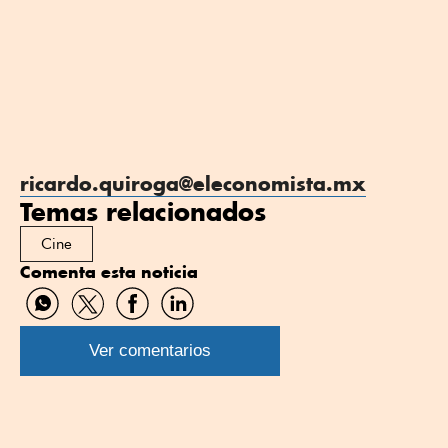
ricardo.quiroga@eleconomista.mx
Temas relacionados
Cine
Comenta esta noticia
Compartir
Compartir
Compartir
Compartir
por
por
por
por
WhatsApp
Twitter
Facebook
Linkedin
Ver comentarios