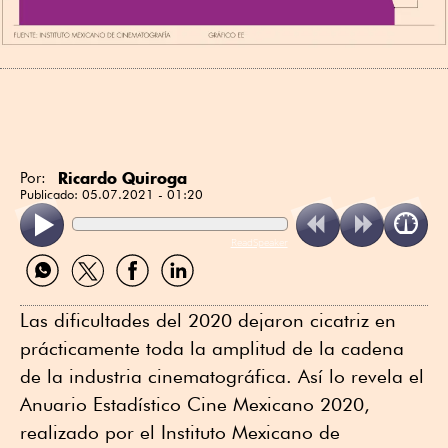
Ricardo Quiroga
Por:
Publicado:
05.07.2021 - 01:20
ReadSpeaker
Compartir
Compartir
Compartir
Compartir
por
por
por
por
WhatsApp
Twitter
Facebook
Linkedin
Las dificultades del 2020 dejaron cicatriz en
prácticamente toda la amplitud de la cadena
de la industria cinematográfica. Así lo revela el
Anuario Estadístico Cine Mexicano 2020,
realizado por el Instituto Mexicano de