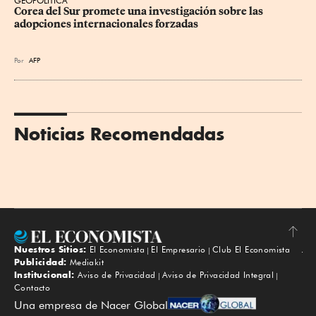
GEOPOLÍTICA
Corea del Sur promete una investigación sobre las 
adopciones internacionales forzadas
Por
AFP
Noticias Recomendadas
Nuestros Sitios:
El Economista
El Empresario
Club El Economista
Subir
Publicidad:
Mediakit
Institucional:
Aviso de Privacidad
Aviso de Privacidad Integral
Contacto
Una empresa de Nacer Global