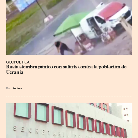
GEOPOLÍTICA
Rusia siembra pánico con safaris contra la población de 
Ucrania
Por
Reuters