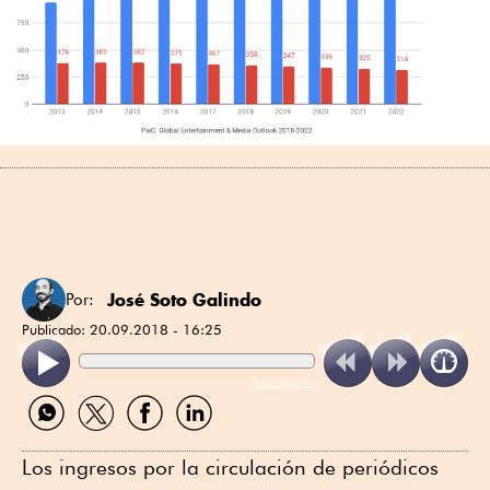
José Soto Galindo
Por:
Publicado:
20.09.2018 - 16:25
ReadSpeaker
Compartir
Compartir
Compartir
Compartir
por
por
por
por
WhatsApp
Twitter
Facebook
Linkedin
Los ingresos por la circulación de periódicos