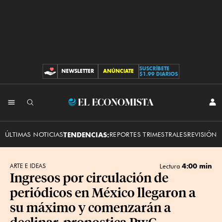
SUSCRÍBETE
NEWSLETTER
ANÚNCIATE
CONTRIBUCIONES
$1.99 DIARIOS
INI
El
SES
Economista
ÚLTIMAS NOTICIAS
TENDENCIAS:
REPORTES TRIMESTRALES
REVISIÓN 
4:00 min
ARTE E IDEAS
Lectura
Ingresos por circulación de
periódicos en México llegaron a
su máximo y comenzarán a
declinar, pronostica PwC