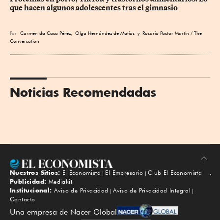
que hacen algunos adolescentes tras el gimnasio
Por
Carmen da Casa Pérez
,
Olga Hernández de Matías
y Rosario Pastor Martín / The
Conversation
Noticias Recomendadas
Nuestros Sitios:
El Economista
El Empresario
Club El Economista
Subir
Publicidad:
Mediakit
Institucional:
Aviso de Privacidad
Aviso de Privacidad Integral
Contacto
Una empresa de Nacer Global