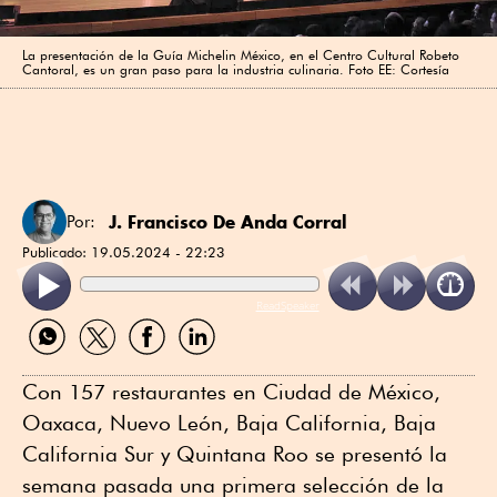
La presentación de la Guía Michelin México, en el Centro Cultural Robeto
Cantoral, es un gran paso para la industria culinaria. Foto EE: Cortesía
J. Francisco De Anda Corral
Por:
Publicado:
19.05.2024 - 22:23
ReadSpeaker
Compartir
Compartir
Compartir
Compartir
por
por
por
por
WhatsApp
Twitter
Facebook
Linkedin
Con 157 restaurantes en Ciudad de México,
Oaxaca, Nuevo León, Baja California, Baja
California Sur y Quintana Roo se presentó la
semana pasada una primera selección de la