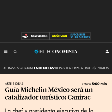
SUSCRÍBETE
NEWSLETTER
ANÚNCIATE
CONTRIBUCIONES
$1.99 DIARIOS
INI
El
SES
Economista
ÚLTIMAS NOTICIAS
TENDENCIAS:
REPORTES TRIMESTRALES
REVISIÓN 
5:00 min
ARTE E IDEAS
Lectura
Guía Michelin México será un
catalizador turístico: Canirac
La chef y presidenta ejecutiva de la