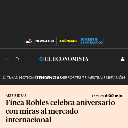
SUSCRÍBETE
NEWSLETTER
ANÚNCIATE
CONTRIBUCIONES
$1.99 DIARIOS
INI
El
SES
Economista
ÚLTIMAS NOTICIAS
TENDENCIAS:
REPORTES TRIMESTRALES
REVISIÓN 
6:00 min
ARTE E IDEAS
Lectura
Finca Robles celebra aniversario
con miras al mercado
internacional