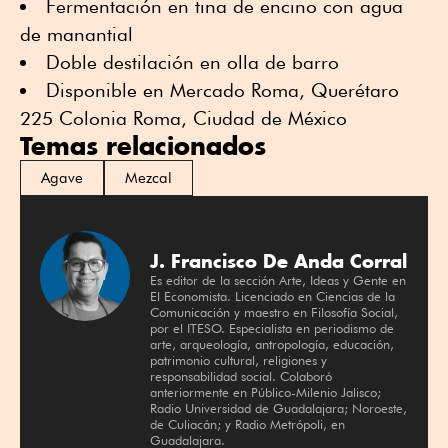
Fermentación en tina de encino con agua
de manantial
Doble destilación en olla de barro
Disponible en Mercado Roma, Querétaro
225 Colonia Roma, Ciudad de México
Temas relacionados
Agave
Mezcal
J. Francisco De Anda Corral
Es editor de la sección Arte, Ideas y Gente en
El Economista. Licenciado en Ciencias de la
Comunicación y maestro en Filosofía Social,
por el ITESO. Especialista en periodismo de
arte, arqueología, antropología, educación,
patrimonio cultural, religiones y
responsabilidad social. Colaboró
anteriormente en Público-Milenio Jalisco;
Radio Universidad de Guadalajara; Noroeste,
de Culiacán; y Radio Metrópoli, en
Guadalajara.