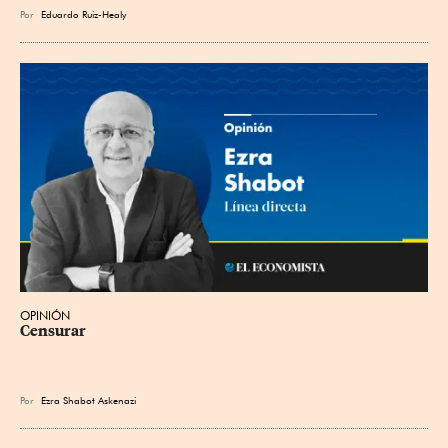
Por
Eduardo Ruiz-Healy
OPINIÓN
Censurar
Por
Ezra Shabot Askenazi