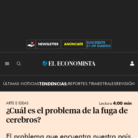
SUSCRÍBETE
NEWSLETTER
ANÚNCIATE
CONTRIBUCIONES
$1.99 DIARIOS
INI
El
SES
Economista
ÚLTIMAS NOTICIAS
TENDENCIAS:
REPORTES TRIMESTRALES
REVISIÓN 
4:00 min
ARTE E IDEAS
Lectura
¿Cuál es el problema de la fuga de
cerebros?
El problema que encuentra nuestro país