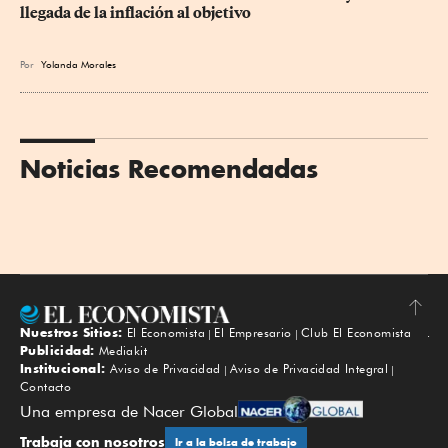
llegada de la inflación al objetivo
Por
Yolanda Morales
Noticias Recomendadas
Nuestros Sitios:
El Economista
El Empresario
Club El Economista
Subir
Publicidad:
Mediakit
Institucional:
Aviso de Privacidad
Aviso de Privacidad Integral
Contacto
Una empresa de Nacer Global
Trabaja con nosotros
Ir a la bolsa de trabajo