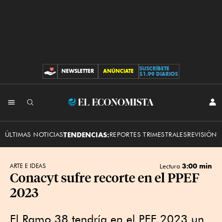
SUSCRÍBETE
NEWSLETTER
ANÚNCIATE
CONTRIBUCIONES
$1.99 DIARIOS
INI
El
SES
Economista
ÚLTIMAS NOTICIAS
TENDENCIAS:
REPORTES TRIMESTRALES
REVISIÓN 
3:00 min
ARTE E IDEAS
Lectura
Conacyt sufre recorte en el PPEF
2023
El Ramo 38 tendría en el PEF 2023 un