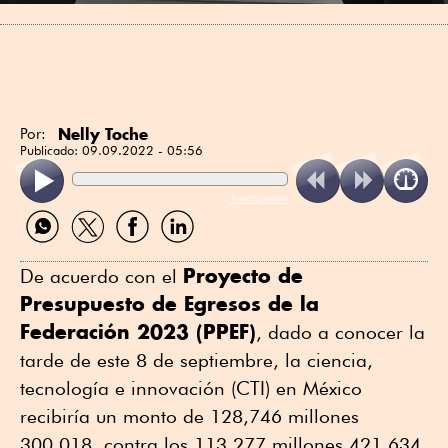
Nelly Toche
Por:
Publicado:
09.09.2022 - 05:56
ReadSpeaker
Compartir
Compartir
Compartir
Compartir
por
por
por
por
WhatsApp
Twitter
Facebook
Linkedin
Proyecto de
De acuerdo con el
Presupuesto de Egresos de la
Federación 2023 (PPEF)
, dado a conocer la
tarde de este 8 de septiembre, la ciencia,
tecnología e innovación (CTI) en México
recibiría un monto de 128,746 millones
300,018, contra los 113,277 millones 421,634