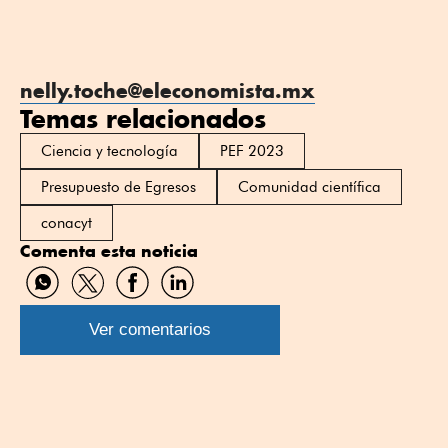
nelly.toche@eleconomista.mx
Temas relacionados
Ciencia y tecnología
PEF 2023
Presupuesto de Egresos
Comunidad científica
conacyt
Comenta esta noticia
Compartir
Compartir
Compartir
Compartir
por
por
por
por
WhatsApp
Twitter
Facebook
Linkedin
Ver comentarios