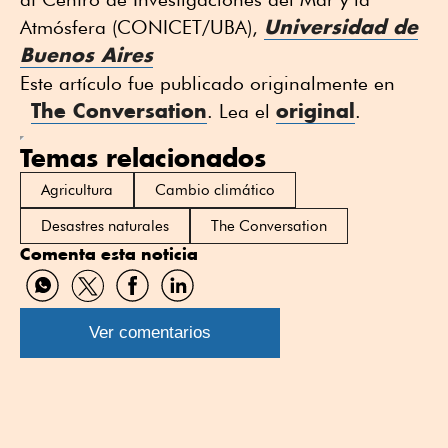
Universidad de
Atmósfera (CONICET/UBA),
Buenos Aires
Este artículo fue publicado originalmente en
The Conversation
original
. Lea el
.
Temas relacionados
Agricultura
Cambio climático
Desastres naturales
The Conversation
Comenta esta noticia
Compartir
Compartir
Compartir
Compartir
por
por
por
por
WhatsApp
Twitter
Facebook
Linkedin
Ver comentarios