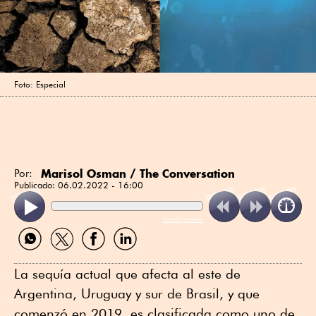
Foto: Especial
Marisol Osman / The Conversation
Por:
Publicado:
06.02.2022 - 16:00
ReadSpeaker
Compartir
Compartir
Compartir
Compartir
por
por
por
por
WhatsApp
Twitter
Facebook
Linkedin
La sequía actual que afecta al este de
Argentina, Uruguay y sur de Brasil, y que
comenzó en 2019, es clasificada como uno de