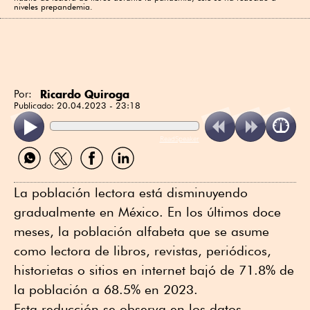
niveles prepandemia.
Ricardo Quiroga
Por:
Publicado:
20.04.2023 - 23:18
ReadSpeaker
Compartir
Compartir
Compartir
Compartir
por
por
por
por
WhatsApp
Twitter
Facebook
Linkedin
La población lectora está disminuyendo
gradualmente en México. En los últimos doce
meses, la población alfabeta que se asume
como lectora de libros, revistas, periódicos,
historietas o sitios en internet bajó de 71.8% de
la población a 68.5% en 2023.
Esta reducción se observa en los datos