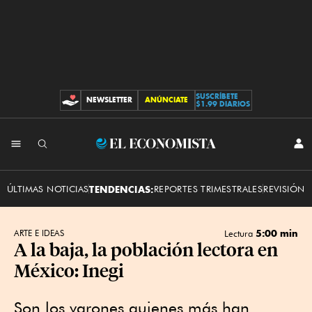
SUSCRÍBETE
NEWSLETTER
ANÚNCIATE
CONTRIBUCIONES
$1.99 DIARIOS
INI
El
SES
Economista
ÚLTIMAS NOTICIAS
TENDENCIAS:
REPORTES TRIMESTRALES
REVISIÓN 
5:00 min
ARTE E IDEAS
Lectura
A la baja, la población lectora en
México: Inegi
Son los varones quienes más han