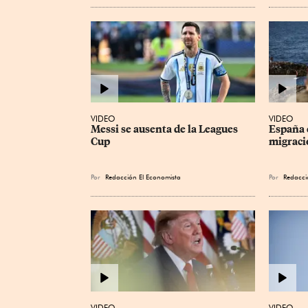
VIDEO
VIDEO
Messi se ausenta de la Leagues 
España e
Cup
migraci
Por
Redacción El Economista
Por
Redacci
VIDEO
VIDEO