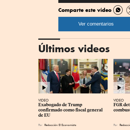
Comparte este vídeo
Comp
por
Ver comentarios
What
Últimos videos
VIDEO
VIDEO
Exabogado de Trump 
FGR deti
confirmado como fiscal general 
combust
de EU
Por
Redacción El Economista
Por
Redacci