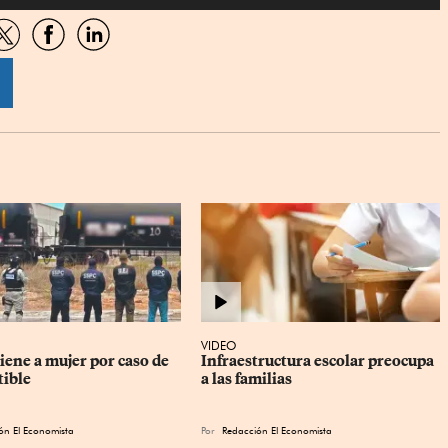
artir
Compartir
Compartir
Compartir
por
por
por
sApp
Twitter
Facebook
Linkedin
VIDEO
ene a mujer por caso de 
Infraestructura escolar preocupa 
ible
a las familias
ón El Economista
Por
Redacción El Economista