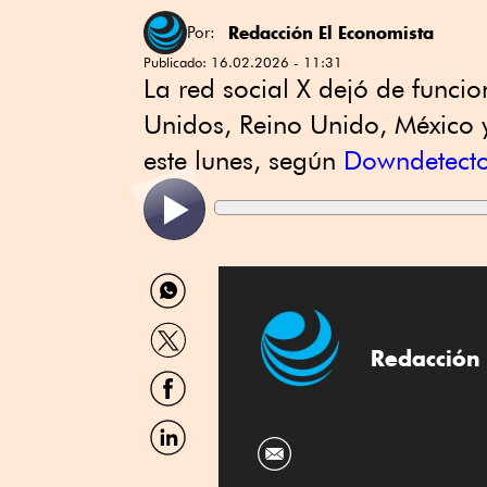
Redacción El Economista
Por:
Publicado:
16.02.2026 - 11:31
La red social ⁠X dejó de funcio
Unidos, Reino ‌Unido, México
este lunes, según
Downdetect
Compartir
por
WhatsApp
Compartir
por
Redacción 
Twitter
Compartir
por
Facebook
Compartir
por
Linkedin