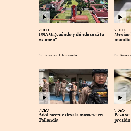
VIDEO
VIDEO
UNAM: ¿cuándo y dónde será tu 
México l
examen?
mundial
Por
Redacción El Economista
Por
Redacci
VIDEO
VIDEO
Adolescente desata masacre en 
Peso se 
Tailandia
presión 