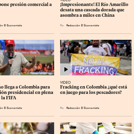
one presión comercial a 
¡Impresionante! El Río Amarillo 
desata una cascada dorada que 
asombra a miles en China
ón El Economista
Por
Redacción El Economista
VIDEO
o llega a Colombia para 
Fracking en Colombia ¿qué está 
ión presidencial en plena 
en juego para los pescadores?
e la FIFA
ón El Economista
Por
Redacción El Economista