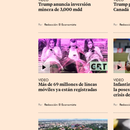
Trump anuncia inversión 
Trump p
minera de 3,000 mdd
Canadá
Por
Redacción El Economista
Por
Redacci
VIDEO
VIDEO
Más de 69 millones de líneas 
Infantin
móviles ya están registradas
la poses
crisis d
Por
Redacción El Economista
Por
Redacci