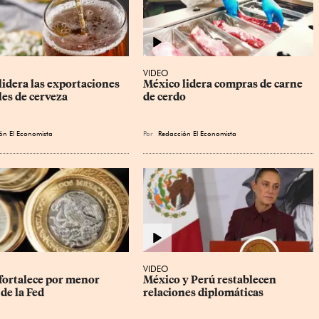
VIDEO
idera las exportaciones 
México lidera compras de carne 
es de cerveza
de cerdo
ón El Economista
Por
Redacción El Economista
VIDEO
fortalece por menor 
México y Perú restablecen 
de la Fed
relaciones diplomáticas