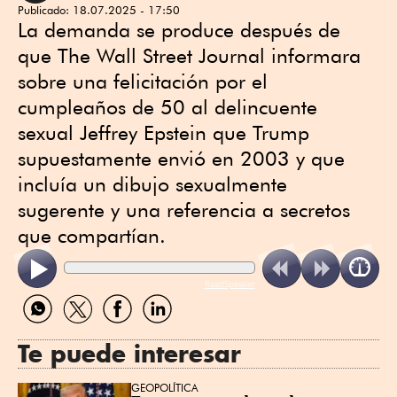
Publicado:
18.07.2025 - 17:50
La demanda se produce después de
que The Wall Street Journal informara
sobre una felicitación por el
cumpleaños de 50 al delincuente
sexual Jeffrey Epstein que Trump
supuestamente envió en 2003 y que
incluía un dibujo sexualmente
sugerente y una referencia a secretos
que compartían.
ReadSpeaker
Compartir
Compartir
Compartir
Compartir
por
por
por
por
WhatsApp
Twitter
Facebook
Linkedin
Te puede interesar
GEOPOLÍTICA