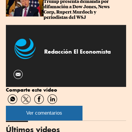
Trump presenta demanda por 
difamación a Dow Jones, News 
Corp, Rupert Murdoch y 
periodistas del WSJ
Redacción El Economista
Comparte este vídeo
Compartir
Compartir
Compartir
Compartir
por
por
por
por
WhatsApp
Twitter
Facebook
Linkedin
Ver comentarios
Últimos videos