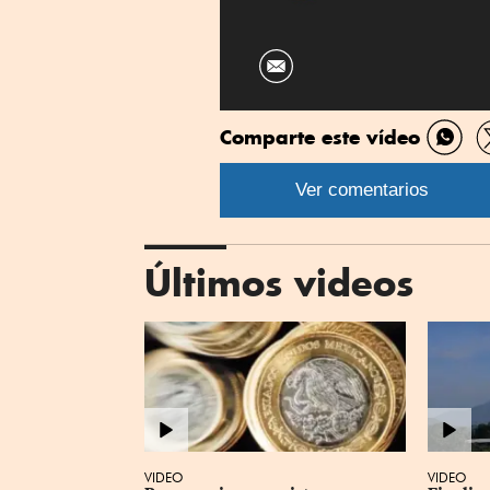
Comparte este vídeo
Comp
por
Ver comentarios
What
Últimos videos
VIDEO
VIDEO