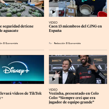
VIDEO
e seguridad detiene 
Caen 13 miembros del CJNG en 
de aguacate
España
ón El Economista
Por
Redacción El Economista
VIDEO
llevará videos de TikTok 
Vozinha, presentado en Colo 
y+
Colo: “Siempre creí que era 
jugador de equipo grande”