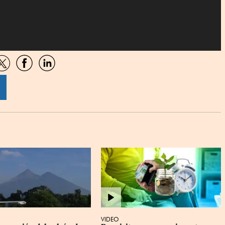
artir
Compartir
Compartir
Compartir
por
por
por
sApp
Twitter
Facebook
Linkedin
VIDEO