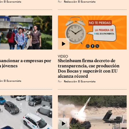
ón El Economista
Por
Redacción El Economista
VIDEO
sancionar a empresas por 
Sheinbaum firma decreto de 
a jóvenes
transparencia, cae producción 
Dos Bocas y superávit con EU 
alcanza récord
ón El Economista
Por
Redacción El Economista