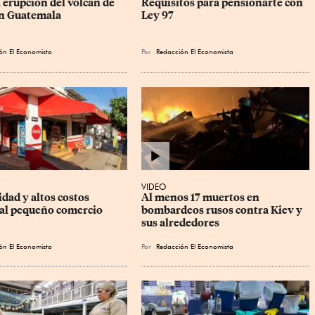
 erupción del volcán de 
Requisitos para pensionarte con 
n Guatemala
Ley 97
ón El Economista
Por
Redacción El Economista
VIDEO
dad y altos costos 
Al menos 17 muertos en 
al pequeño comercio
bombardeos rusos contra Kiev y 
sus alrededores
ón El Economista
Por
Redacción El Economista