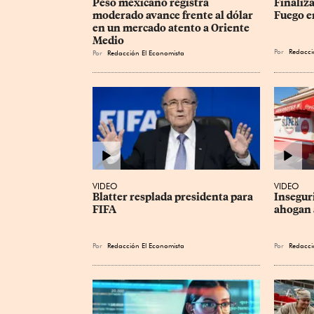
Peso mexicano registra 
Finaliza
moderado avance frente al dólar 
Fuego e
en un mercado atento a Oriente 
Medio
Por
Redacci
Por
Redacción El Economista
VIDEO
VIDEO
Blatter resplada presidenta para 
Inseguri
FIFA
ahogan 
Por
Redacción El Economista
Por
Redacci