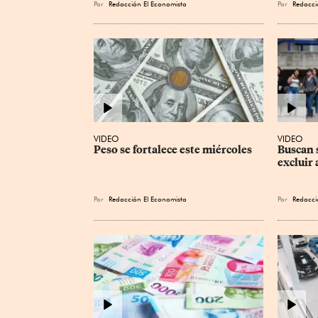
Por
Redacción El Economista
Por
Redacci
VIDEO
VIDEO
Peso se fortalece este miércoles
Buscan 
excluir 
Por
Redacción El Economista
Por
Redacci