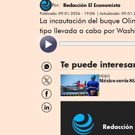
Redacción El Economista
Por:
Publicado:
09.01.2026 - 19:06
Actualizado:
09.01.
La incautación del buque Olin
tipo llevada a cabo por Wash
Te puede interesa
Compartir
por
WhatsApp
Compartir
VIDEO
México envía 85,
por
Twitter
Compartir
por
Facebook
Compartir
por
Linkedin
Redacción 