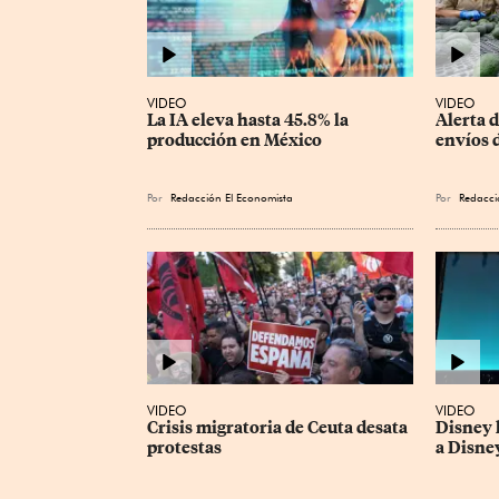
VIDEO
VIDEO
La IA eleva hasta 45.8% la 
Alerta d
producción en México
envíos 
Por
Redacción El Economista
Por
Redacci
VIDEO
VIDEO
Crisis migratoria de Ceuta desata 
Disney 
protestas
a Disne