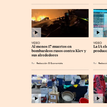
VIDEO
VIDEO
Al menos 17 muertos en 
La IA el
bombardeos rusos contra Kiev y 
producc
sus alrededores
Por
Redacción El Economista
Por
Redacci