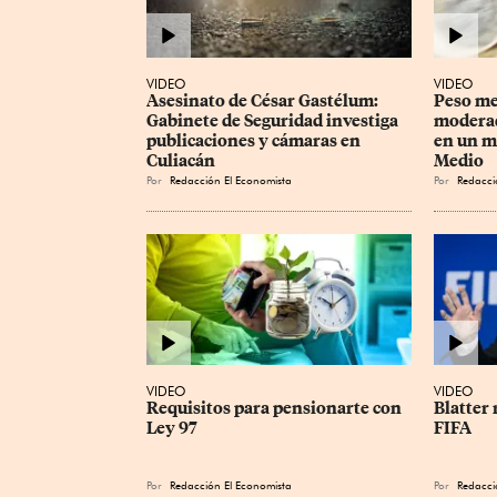
VIDEO
VIDEO
Asesinato de César Gastélum: 
Peso me
Gabinete de Seguridad investiga 
moderad
publicaciones y cámaras en 
en un m
Culiacán
Medio
Por
Redacción El Economista
Por
Redacci
VIDEO
VIDEO
Requisitos para pensionarte con 
Blatter 
Ley 97
FIFA
Por
Redacción El Economista
Por
Redacci