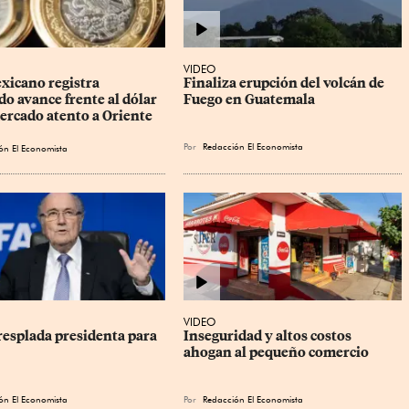
VIDEO
xicano registra 
Finaliza erupción del volcán de 
o avance frente al dólar 
Fuego en Guatemala
ercado atento a Oriente 
Por
Redacción El Economista
ón El Economista
VIDEO
resplada presidenta para 
Inseguridad y altos costos 
ahogan al pequeño comercio
ón El Economista
Por
Redacción El Economista