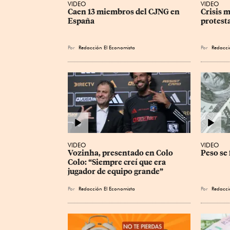
VIDEO
VIDEO
Caen 13 miembros del CJNG en 
Crisis m
España
protest
Por
Redacción El Economista
Por
Redacci
VIDEO
VIDEO
Vozinha, presentado en Colo 
Peso se 
Colo: “Siempre creí que era 
jugador de equipo grande”
Por
Redacción El Economista
Por
Redacci