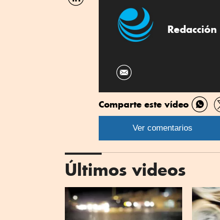
por
Linkedin
Redacción 
Comparte este vídeo
Comp
por
Ver comentarios
What
Últimos videos