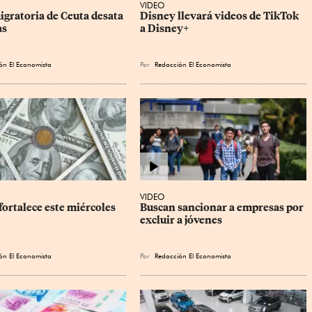
VIDEO
igratoria de Ceuta desata 
Disney llevará videos de TikTok 
as
a Disney+
ón El Economista
Por
Redacción El Economista
VIDEO
fortalece este miércoles
Buscan sancionar a empresas por 
excluir a jóvenes
ón El Economista
Por
Redacción El Economista