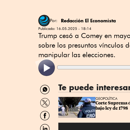
Redacción El Economista
Por:
Publicado:
16.05.2025 - 18:14
Trump cesó a Comey en mayo 
sobre los presuntos vínculos 
manipular las elecciones.
Te puede interesa
Compartir
por
WhatsApp
Compartir
GEOPOLÍTICA
Corte Suprema d
por
bajo ley de 1798
Twitter
Compartir
por
Facebook
Compartir