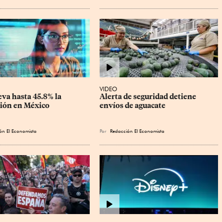
VIDEO
eva hasta 45.8% la 
Alerta de seguridad detiene 
ión en México
envíos de aguacate
ón El Economista
Por
Redacción El Economista