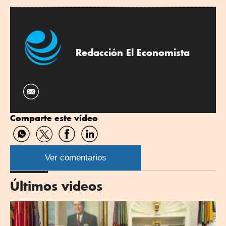
Redacción El Economista
Comparte este vídeo
Compartir
Compartir
Compartir
Compartir
por
por
por
por
WhatsApp
Twitter
Facebook
Linkedin
Ver comentarios
Últimos videos