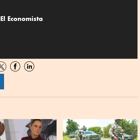
El Economista
artir
Compartir
Compartir
Compartir
por
por
por
sApp
Twitter
Facebook
Linkedin