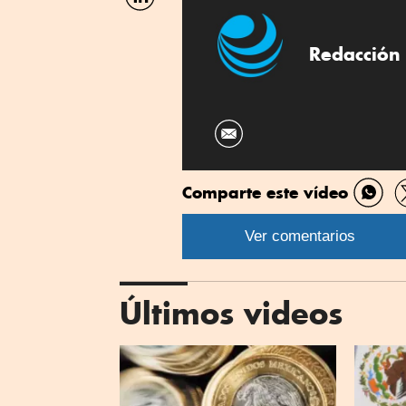
por
Linkedin
Redacción 
Comparte este vídeo
Comp
por
Ver comentarios
What
Últimos videos