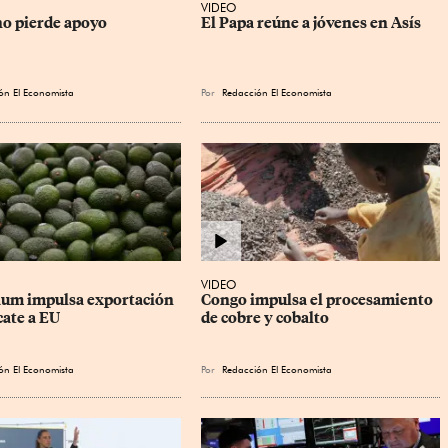
VIDEO
no pierde apoyo
El Papa reúne a jóvenes en Asís
ón El Economista
Por
Redacción El Economista
VIDEO
um impulsa exportación 
Congo impulsa el procesamiento 
cate a EU
de cobre y cobalto
ón El Economista
Por
Redacción El Economista