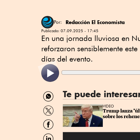
Redacción El Economista
Por:
Publicado:
07.09.2025 - 17:45
En una jornada lluviosa en N
reforzaron sensiblemente este
días del evento.
Te puede interesa
Compartir
por
WhatsApp
Compartir
VIDEO
Trump lanza "úl
por
sobre los rehene
Twitter
Compartir
por
Facebook
Compartir