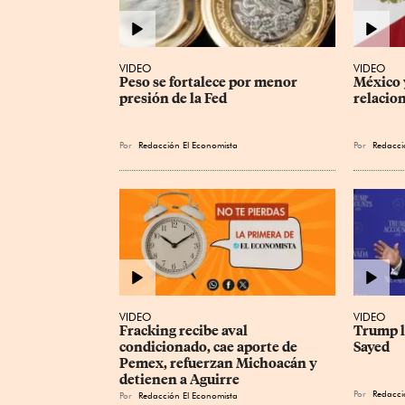
VIDEO
VIDEO
Peso se fortalece por menor 
México 
presión de la Fed
relacio
Por
Redacción El Economista
Por
Redacci
VIDEO
VIDEO
Fracking recibe aval 
Trump l
condicionado, cae aporte de 
Sayed
Pemex, refuerzan Michoacán y 
detienen a Aguirre
Por
Redacci
Por
Redacción El Economista