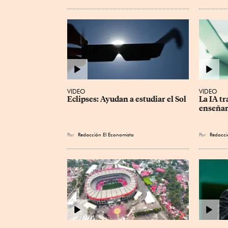
VIDEO
VIDEO
Eclipses: Ayudan a estudiar el Sol
La IA tr
enseña
Por
Redacción El Economista
Por
Redacci