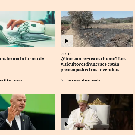
VIDEO
ansforma la forma de 
¿Vino con regusto a humo? Los 
r
viticultores franceses están 
preocupados tras incendios
ón El Economista
Por
Redacción El Economista