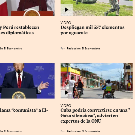
VIDEO
y Perú restablecen 
Despliegan mil 557 elementos 
nes diplomáticas
por aguacate
ón El Economista
Por
Redacción El Economista
VIDEO
lama “comunista” a El-
Cuba podría convertirse en una " 
Gaza silenciosa", advierten 
expertos de la ONU
ón El Economista
Por
Redacción El Economista