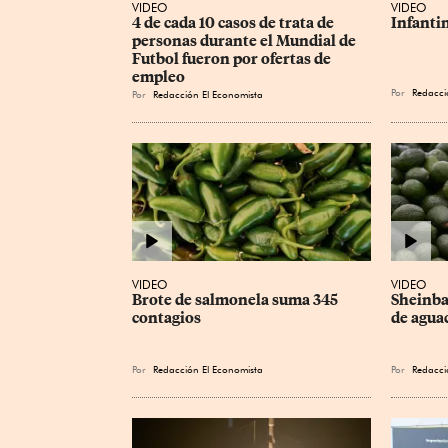
VIDEO
VIDEO
4 de cada 10 casos de trata de 
Infanti
personas durante el Mundial de 
Futbol fueron por ofertas de 
empleo
Por
Redacci
Por
Redacción El Economista
VIDEO
VIDEO
Brote de salmonela suma 345 
Sheinba
contagios
de agua
Por
Redacción El Economista
Por
Redacci