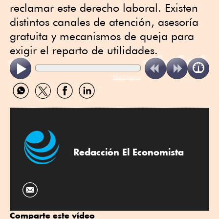
reclamar este derecho laboral. Existen
distintos canales de atención, asesoría
gratuita y mecanismos de queja para
exigir el reparto de utilidades.
ReadSpeaker
Compartir
Compartir
Compartir
Compartir
por
por
por
por
WhatsApp
Twitter
Facebook
Linkedin
Redacción El Economista
Comparte este vídeo