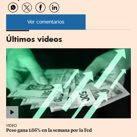
Compartir
Compartir
Compartir
Compartir
por
por
por
por
WhatsApp
Twitter
Facebook
Linkedin
Ver comentarios
Últimos videos
VIDEO
Peso gana 1.05% en la semana por la Fed