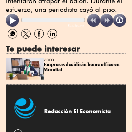
intentaron atrapar el balón. Durante el
esfuerzo, una periodista cayó al piso.
ReadSpeaker
Compartir
Compartir
Compartir
Compartir
por
por
por
por
WhatsApp
Twitter
Facebook
Linkedin
Te puede interesar
VIDEO
Empresas decidirán home office en 
Mundial
Redacción El Economista