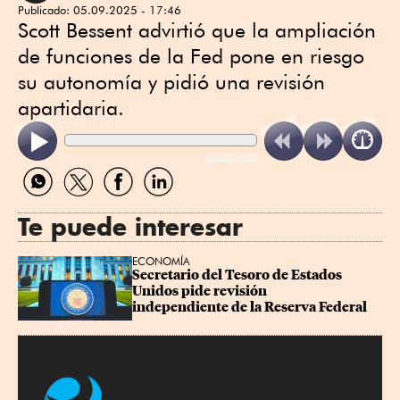
Publicado:
05.09.2025 - 17:46
Scott Bessent advirtió que la ampliación
de funciones de la Fed pone en riesgo
su autonomía y pidió una revisión
apartidaria.
ReadSpeaker
Compartir
Compartir
Compartir
Compartir
por
por
por
por
WhatsApp
Twitter
Facebook
Linkedin
Te puede interesar
ECONOMÍA
Secretario del Tesoro de Estados 
Unidos pide revisión 
independiente de la Reserva Federal