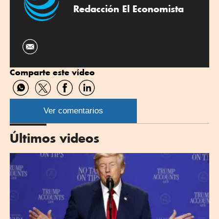
Redacción El Economista
Comparte este vídeo
Compartir
Compartir
Compartir
Compartir
por
por
por
por
WhatsApp
Twitter
Facebook
Linkedin
Ver comentarios
Últimos videos