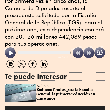
Por primera vez en cinco años, la
Cámara de Diputados recortó el
presupuesto solicitado por la Fiscalía
General de la República (FGR); para el
próximo año, esta dependencia contará
con 20,126 millones 442,089 pesos
para sus operaciones.
ReadSpeaker
Compartir
Compartir
Compartir
Compartir
por
por
por
por
WhatsApp
Twitter
Facebook
Linkedin
Te puede interesar
POLÍTICA
Reducen fondos para la Fiscalía 
General; la primera reducción en 
cinco años