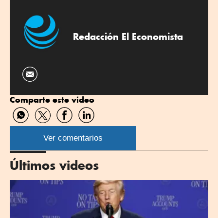
Redacción El Economista
Comparte este vídeo
Compartir
Compartir
Compartir
Compartir
por
por
por
por
WhatsApp
Twitter
Facebook
Linkedin
Ver comentarios
Últimos videos